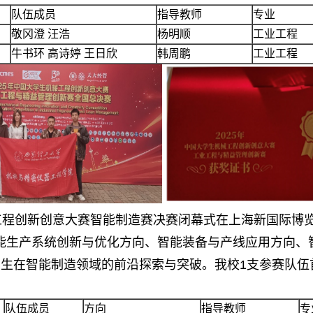
队伍成员
指导教师
专业
敬冈澄 汪浩
杨明顺
工业工程
牛书环 高诗婷 王日欣
韩周鹏
工业工程
械工程创新创意大赛智能制造赛决赛闭幕式在上海新国际博览
绕智能生产系统创新与优化方向、智能装备与产线应用方向
生在智能制造领域的前沿探索与突破。我校1支参赛队伍
。
队伍成员
方向
指导教师
专